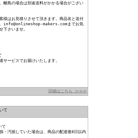
、離島の場合は別途送料がかかる場合がござい
客様はお見積りさせて頂きます。商品名と送付
nfo@onlineshop-makers.comまでお気
せ下さいませ。
て
達サービスでお届けいたします。
詳細はこちら ≫≫≫
いて
いて
損・汚損していた場合は、商品の配達後8日以内