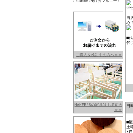
GammelNy(ガマルニー)
※
当
心
■
代
ご購入を検討中の方へ≫≫
MAKER'Sの家具は工場直送
日
≫≫
■
土
*