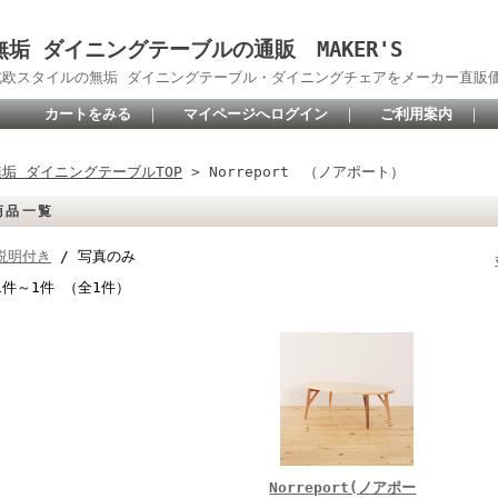
無垢 ダイニングテーブルの通販 MAKER'S
北欧スタイルの無垢 ダイニングテーブル・ダイニングチェアをメーカー直販
カートをみる
｜
マイページへログイン
｜
ご利用案内
｜
無垢 ダイニングテーブルTOP
> Norreport （ノアポート）
商品一覧
説明付き
/ 写真のみ
1件～1件 （全1件）
Norreport(ノアポー