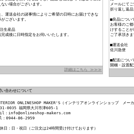
えない場合がございます。
メールにてご
折り返し返品
た、運送会社の諸事情によりご希望の日時にお届けできな
事がございます。
■良品につい
お客様のご都
受注生産品
けすることが
品完成後に日時指定をお伺いいたします。
ご了承頂きま
■運送会社
佐川急便
■配送につい
開梱・設置配
詳細はこちら ≫≫≫
問い合わせについて
NTERIOR ONLINESHOP MAKER'S（インテリアオンラインショップ メー
31-0035 福岡県大川市津605-1
il：info@onlineshop-makers.com
l：0944-86-2959
定休日：日・祝日（ご注文は24時間受け付けております）