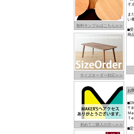
そ
ま
い
無料サンプルはこちら≫≫
■
商
サイズオーダー対応≫≫
お
■I
〒8
Ｍa
Ｔe
初めてご購入の方へ≫≫
■