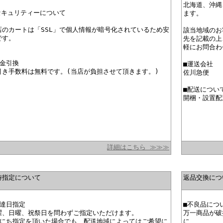
北海道、沖縄
セキュリティーについて
ます。
店のカートは「SSL」で個人情報が暗号化されているため安
該当地域のお
です。
先を記載の上、i
軽にお問合わ
代金引換
■運送会社
引き手数料は無料です。(当店が負担させて頂きます。)
佐川急便
■配送につい
開梱・設置配
詳細はこちら ≫≫≫
時指定について
返品交換につ
配達日指定
■不良品につ
曜、日曜、祝祭日を問わずご指定いただけます。
万一商品が破
日にち指定を頂いた場合でも、配送地域によってはご希望に
に