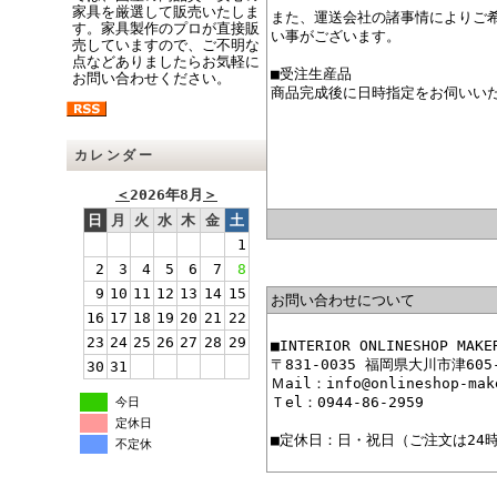
家具を厳選して販売いたしま
また、運送会社の諸事情によりご
す。家具製作のプロが直接販
い事がございます。
売していますので、ご不明な
点などありましたらお気軽に
■受注生産品
お問い合わせください。
商品完成後に日時指定をお伺いい
カレンダー
＜
2026年8月
＞
日
月
火
水
木
金
土
1
2
3
4
5
6
7
8
9
10
11
12
13
14
15
お問い合わせについて
16
17
18
19
20
21
22
23
24
25
26
27
28
29
■INTERIOR ONLINESHOP
〒831-0035 福岡県大川市津605
30
31
Ｍail：info@onlineshop-mak
Ｔel：0944-86-2959
今日
定休日
■定休日：日・祝日（ご注文は24
不定休