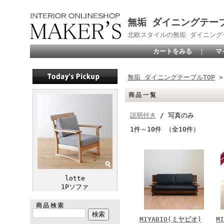
無垢 ダイニングテーブ
北欧スタイルの無垢 ダイニン
カートをみる
｜
マ
無垢 ダイニングテーブルTOP
>
商品一覧
説明付き
/ 写真のみ
1件～10件 （全10件）
lotte
1Pソファ
商品検索
MIYABIO(ミヤビオ)
M