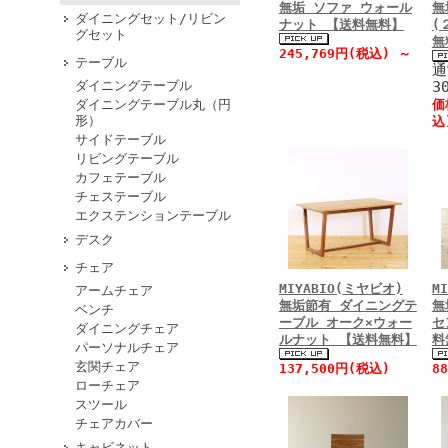
無垢 ソファ ウォール
無
ダイニングセット/リビン
ナット 【送料無料】
(
グセット
無
245,769円(税込)
～
テーブル
通
ダイニングテーブル
3
ダイニングテーブル丸（円
価
形）
込
サイドテーブル
リビングテーブル
カフェテーブル
チェステーブル
エクステンションテーブル
デスク
チェア
MIYABIO(ミヤビオ)
M
アームチェア
無垢節有 ダイニングテ
無
ベンチ
ーブル オーク×ウォー
セ
ダイニングチェア
ルナット 【送料無料】
料
パーソナルチェア
玄関チェア
137,500円(税込)
8
ローチェア
スツール
チェアカバー
キャビネット