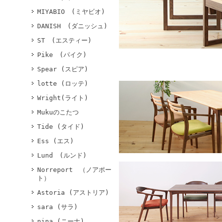
MIYABIO (ミヤビオ)
DANISH (ダニッシュ)
ST (エスティー)
Pike (パイク)
Spear (スピア)
lotte (ロッテ)
Wright(ライト)
Mukuのこたつ
Tide (タイド)
Ess (エス)
Lund (ルンド)
Norreport （ノアポー
ト）
Astoria (アストリア)
sara (サラ)
nina (ニーナ)