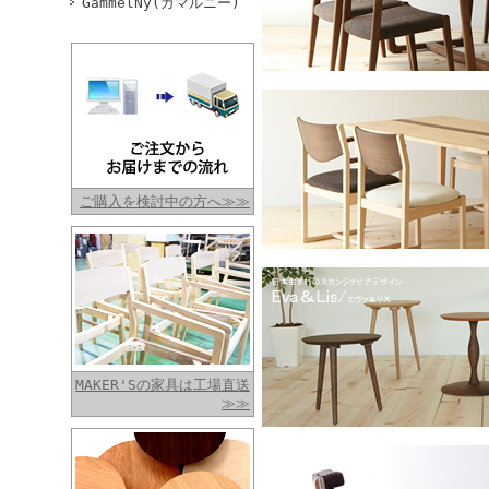
GammelNy(ガマルニー)
ご購入を検討中の方へ≫≫
MAKER'Sの家具は工場直送
≫≫