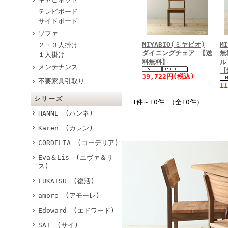
テレビボード
サイドボード
ソファ
MIYABIO(ミヤビオ)
M
２・３人掛け
ダイニングチェア 【送
無
１人掛け
料無料】
ル
メンテナンス
【
39,722円(税込)
不要家具引取り
1
シリーズ
1件～10件 （全10件）
HANNE (ハンネ)
Karen (カレン)
CORDELIA (コーデリア)
Eva＆Lis (エヴァ＆リ
ス)
FUKATSU (復活)
amore (アモーレ)
Edoward (エドワード)
SAI (サイ)