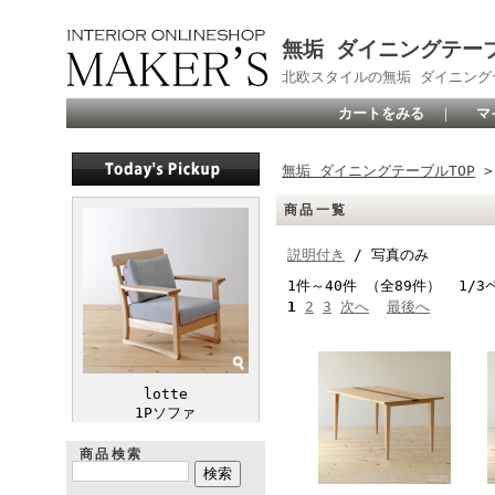
無垢 ダイニングテーブ
北欧スタイルの無垢 ダイニン
カートをみる
｜
マ
無垢 ダイニングテーブルTOP
>
商品一覧
説明付き
/ 写真のみ
1件～40件 （全89件） 1/3
1
2
3
次へ
最後へ
lotte
1Pソファ
商品検索