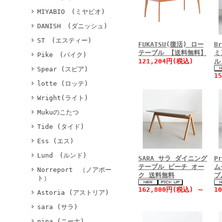
MIYABIO (ミヤビオ)
DANISH (ダニッシュ)
ST (エスティー)
FUKATSU(復活) ロー
B
テーブル 【送料無料】
ミ
Pike (パイク)
121,204円(税込)
ル
Spear (スピア)
1
lotte (ロッテ)
Wright(ライト)
Mukuのこたつ
Tide (タイド)
Ess (エス)
Lund (ルンド)
SARA サラ ダイニング
P
テーブル ビーチ オー
ム
Norreport （ノアポー
ク 送料無料
ブ
ト）
162,800円(税込)
～
1
Astoria (アストリア)
sara (サラ)
nina (ニーナ)