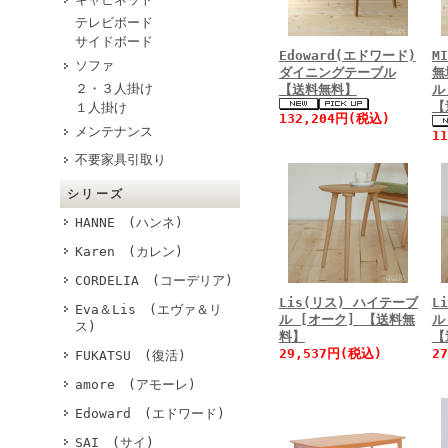
テレビボード
サイドボード
Edoward(エドワード)
M
ソファ
ダイニングテーブル
無
２・３人掛け
【送料無料】
ル
【
１人掛け
132,204円(税込)
メンテナンス
1
不要家具引取り
シリーズ
HANNE (ハンネ)
Karen (カレン)
CORDELIA (コーデリア)
Lis(リス) ハイテーブ
L
Eva＆Lis (エヴァ＆リ
ル [オーク] 【送料無
ル
ス)
料】
【
29,537円(税込)
2
FUKATSU (復活)
amore (アモーレ)
Edoward (エドワード)
SAI (サイ)