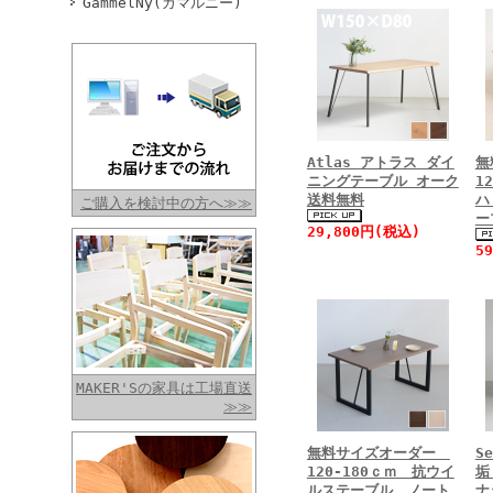
GammelNy(ガマルニー)
Atlas アトラス ダイ
無
ニングテーブル オーク
1
送料無料
ハ
ご購入を検討中の方へ≫≫
ー
29,800円(税込)
5
MAKER'Sの家具は工場直送
≫≫
無料サイズオーダー
S
120-180ｃｍ 抗ウイ
垢
ルステーブル ノート
ナ