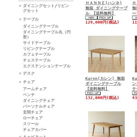
ＨＡＮＮＥ(ハンネ)
Ｈ
ダイニングセット/リビン
無垢 ダイニングテーブ
無
グセット
ル 【送料無料】
ー
テーブル
129,800円(税込)
1
ダイニングテーブル
ダイニングテーブル丸（円
形）
サイドテーブル
リビングテーブル
カフェテーブル
チェステーブル
エクステンションテーブル
デスク
Karen(カレン) 無垢
K
チェア
ダイニングテーブル
ン
アームチェア
【送料無料】
テ
ベンチ
132,000円(税込)
4
ダイニングチェア
パーソナルチェア
玄関チェア
ローチェア
スツール
チェアカバー
キャビネット