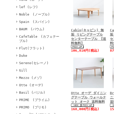
lef (レフ)
Noble (ノーブル)
Spain (スパイン)
BAUM (バウム)
Cabin(キャビン) 無
C
垢 リビングテーブル
垢
CafeTable (カフェテー
センターテーブル 【送
セ
ブル)
料無料】
料
Flut(フラット)
106,810円(税込)
8
Duke
Sereno(セレーノ)
Gill
Mezzo (メゾ)
Otte (オーデ)
Basil (バジル)
Otte オーデ ダイニン
B
グテーブル ウォールナ
ニ
PRIME (プライム)
ット オーク 送料無料
送
PRIMO (プリモ)
168,000円(税込)
1