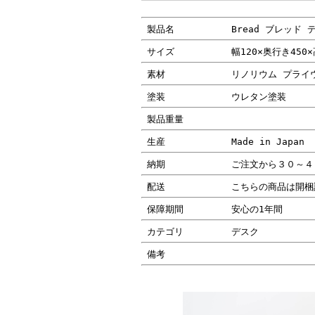
製品名
Bread ブレッド 
サイズ
幅120×奥行き450
素材
リノリウム プライ
塗装
ウレタン塗装
製品重量
生産
Made in Japan
納期
ご注文から３０～４
配送
こちらの商品は開梱
保障期間
安心の1年間
カテゴリ
デスク
備考