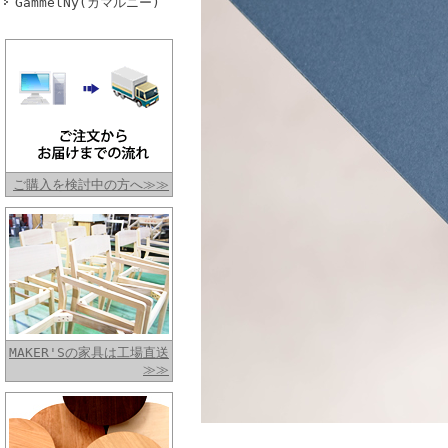
GammelNy(ガマルニー)
ご購入を検討中の方へ≫≫
MAKER'Sの家具は工場直送
≫≫