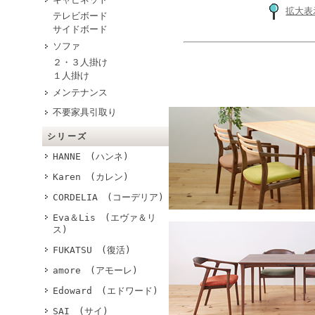
拡大表
テレビボード
サイドボード
ソファ
２・３人掛け
１人掛け
メンテナンス
不要家具引取り
シリーズ
HANNE (ハンネ)
Karen (カレン)
CORDELIA (コーデリア)
Eva＆Lis (エヴァ＆リ
ス)
FUKATSU (復活)
amore (アモーレ)
Edoward (エドワード)
SAI (サイ)