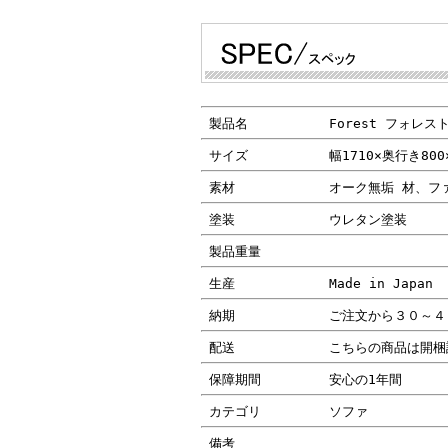
製品名
Forest フォレス
サイズ
幅1710×奥行き800
素材
オーク無垢 材、フ
塗装
ウレタン塗装
製品重量
生産
Made in Japan
納期
ご注文から３０～４
配送
こちらの商品は開梱
保障期間
安心の1年間
カテゴリ
ソファ
備考