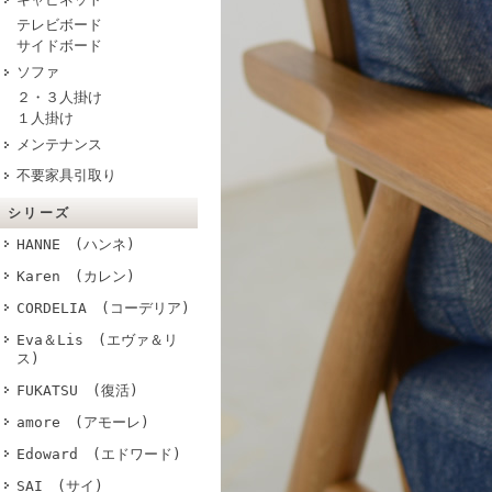
テレビボード
サイドボード
ソファ
２・３人掛け
１人掛け
メンテナンス
不要家具引取り
シリーズ
HANNE (ハンネ)
Karen (カレン)
CORDELIA (コーデリア)
Eva＆Lis (エヴァ＆リ
ス)
FUKATSU (復活)
amore (アモーレ)
Edoward (エドワード)
SAI (サイ)