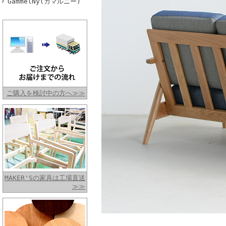
GammelNy(ガマルニー)
ご購入を検討中の方へ≫≫
MAKER'Sの家具は工場直送
≫≫