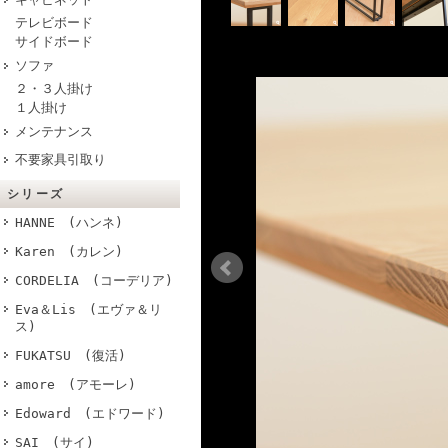
テレビボード
サイドボード
す。
ソファ
２・３人掛け
１人掛け
メンテナンス
不要家具引取り
シリーズ
HANNE (ハンネ)
Karen (カレン)
CORDELIA (コーデリア)
Eva＆Lis (エヴァ＆リ
ス)
FUKATSU (復活)
amore (アモーレ)
Edoward (エドワード)
SAI (サイ)