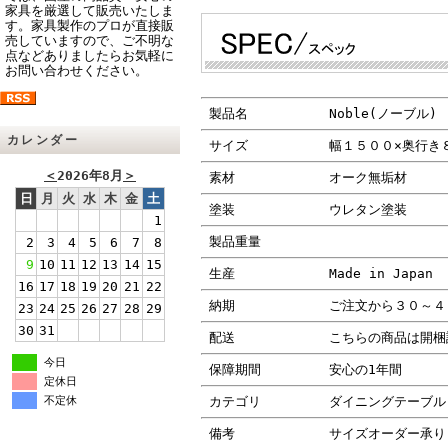
家具を厳選して販売いたしま
す。家具製作のプロが直接販
売していますので、ご不明な
点などありましたらお気軽に
お問い合わせください。
製品名
Noble(ノーブル
カレンダー
サイズ
幅１５００×奥行き
＜
2026年8月
＞
素材
オーク無垢材
日
月
火
水
木
金
土
塗装
ウレタン塗装
1
製品重量
2
3
4
5
6
7
8
9
10
11
12
13
14
15
生産
Made in Japan
16
17
18
19
20
21
22
納期
ご注文から３０～４
23
24
25
26
27
28
29
30
31
配送
こちらの商品は開梱
今日
保障期間
安心の1年間
定休日
不定休
カテゴリ
ダイニングテーブル
備考
サイズオーダー承り