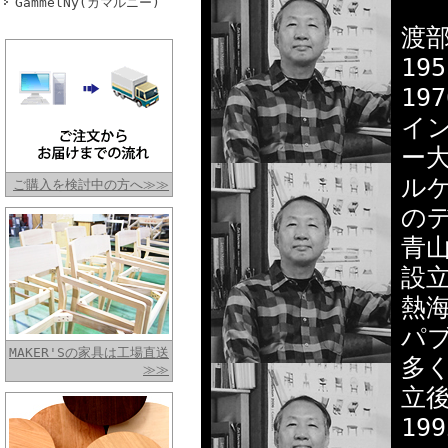
GammelNy(ガマルニー)
渡部
19
1
イ
ー
ル
ご購入を検討中の方へ≫≫
の
青山
設
熱
パ
MAKER'Sの家具は工場直送
多
≫≫
立
1