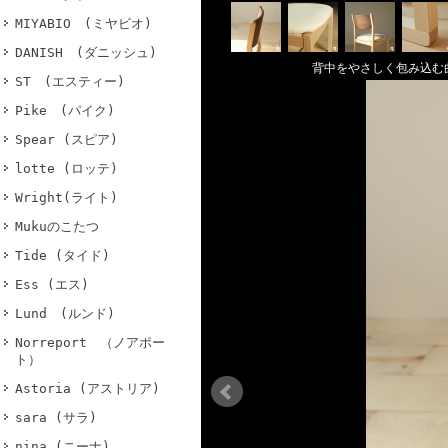
MIYABIO (ミヤビオ)
DANISH (ダニッシュ)
国産品質。
背中をやさしく包み込む
ST (エスティー)
Pike (パイク)
Spear (スピア)
lotte (ロッテ)
Wright(ライト)
Mukuのこたつ
Tide (タイド)
Ess (エス)
Lund (ルンド)
Norreport （ノアポー
ト）
Astoria (アストリア)
sara (サラ)
nina (ニーナ)