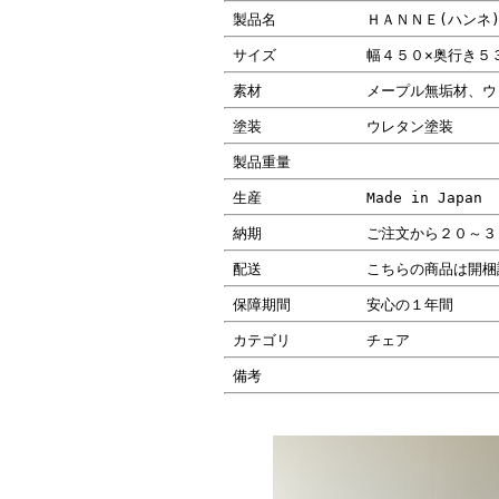
製品名
ＨＡＮＮＥ(ハンネ
サイズ
幅４５０×奥行き５
素材
メープル無垢材、ウ
塗装
ウレタン塗装
製品重量
生産
Made in Japan
納期
ご注文から２０～３
配送
こちらの商品は開梱
保障期間
安心の１年間
カテゴリ
チェア
備考