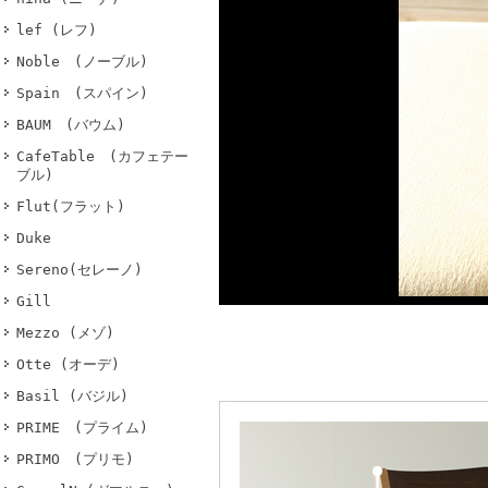
lef (レフ)
Noble (ノーブル)
Spain (スパイン)
BAUM (バウム)
CafeTable (カフェテー
ブル)
Flut(フラット)
Duke
Sereno(セレーノ)
Gill
Mezzo (メゾ)
Otte (オーデ)
Basil (バジル)
PRIME (プライム)
PRIMO (プリモ)