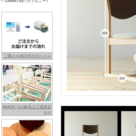
GammelNy(ガマルニー)
ご購入を検討中の方へ≫≫
MAKER'Sの家具は工場直送
≫≫