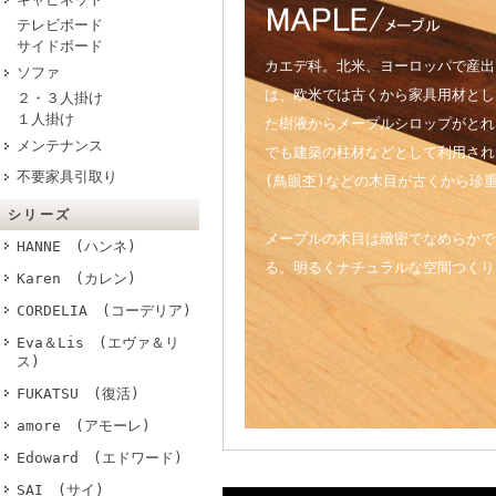
テレビボード
サイドボード
カエデ科。北米、ヨーロッパで産出
ソファ
は、欧米では古くから家具用材とし
２・３人掛け
１人掛け
た樹液からメープルシロップがとれ
メンテナンス
でも建築の柱材などとして利用され
不要家具引取り
(鳥眼杢)などの木目が古くから珍
シリーズ
メープルの木目は緻密でなめらかで
HANNE (ハンネ)
る。明るくナチュラルな空間つくり
Karen (カレン)
CORDELIA (コーデリア)
Eva＆Lis (エヴァ＆リ
ス)
FUKATSU (復活)
amore (アモーレ)
Edoward (エドワード)
SAI (サイ)