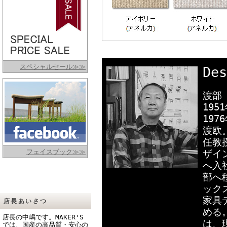
スペシャルセール≫≫
Des
渡部 
19
19
渡欧
任教
フェイスブック≫≫
ザイ
へ入
部へ
ック
家具
店長あいさつ
める
店長の中嶋です。MAKER'S
は、
では、国産の高品質・安心の